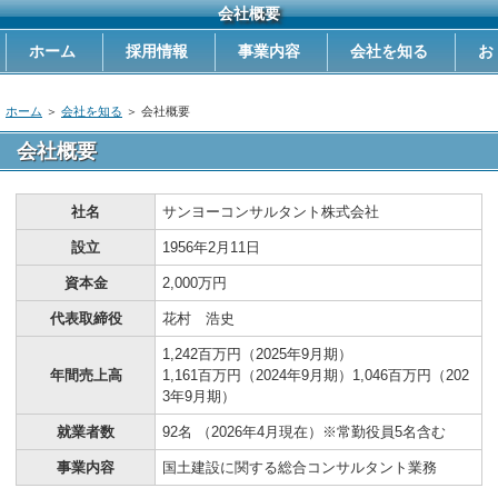
会社概要
ホーム
採用情報
事業内容
会社を知る
お
問い合わせ
ホーム
＞
会社を知る
＞
会社概要
会社概要
社名
サンヨーコンサルタント株式会社
設立
1956年2月11日
資本金
2,000万円
代表取締役
花村 浩史
1,242百万円（2025年9月期）
年間売上高
1,161百万円（2024年9月期）1,046百万円（202
3年9月期）
就業者数
92名 （2026年4月現在）※常勤役員5名含む
事業内容
国土建設に関する総合コンサルタント業務