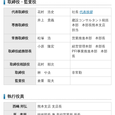
取締役・監査役
代表取締役
花村 浩史
社長
代表挨拶
井上 貴義
建設コンサルタント統括
専務取締役
本部 本部長熊本支店
担当
常務取締役
松塚 浩
営業推進本部 本部長
小原 隆宏
経営管理本部 本部長
取締役総務部長
PFI事業推進本部 本部
長
取締役相談役
花村 順次
取締役
林 やゑ
非常勤
監査役
倉重 龍夫
執行役員
西嶋 邦弘
熊本支店 支店長
原 孝朋
技術部長 兼 美祢営業所 所長