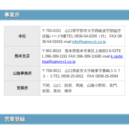
事業所
〒755-0151 山口県宇部市大字西岐波宇部臨空
本社
頭脳パーク8番TEL:0836-54-0200（代） FAX:08
36-54-0181E-mail:
info@sanyo-ct.co.jp
〒861-8010 熊本県熊本市東区上南部2-6-53TE
熊本支店
L:096-389-1191 FAX:096-389-1169E-mail:
k.nishij
ima@sanyo-ct.co.jp
〒758-0011 山口県萩市大字椿東字雁嶋３０７
山陰事務所
３－５TEL:0838-25-6811 FAX:0838-26-0594
下関、山口、防府、周南、山陽小野田、長門、
営業所
岩国、美祢、柳井
営業登録