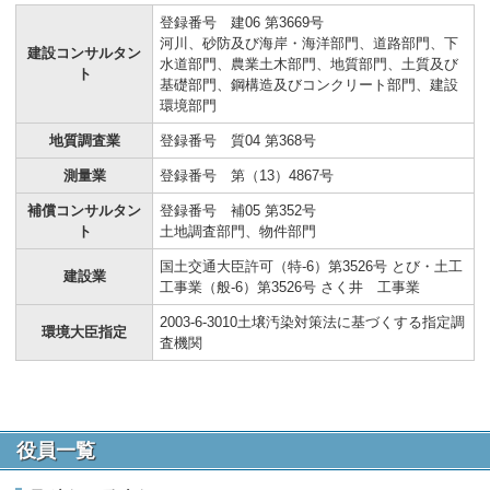
登録番号 建06 第3669号
河川、砂防及び海岸・海洋部門、道路部門、下
建設コンサルタン
水道部門、農業土木部門、地質部門、土質及び
ト
基礎部門、鋼構造及びコンクリート部門、建設
環境部門
地質調査業
登録番号 質04 第368号
測量業
登録番号 第（13）4867号
補償コンサルタン
登録番号 補05 第352号
ト
土地調査部門、物件部門
国土交通大臣許可（特-6）第3526号 とび・土工
建設業
工事業（般-6）第3526号 さく井 工事業
2003-6-3010土壌汚染対策法に基づくする指定調
環境大臣指定
査機関
役員一覧